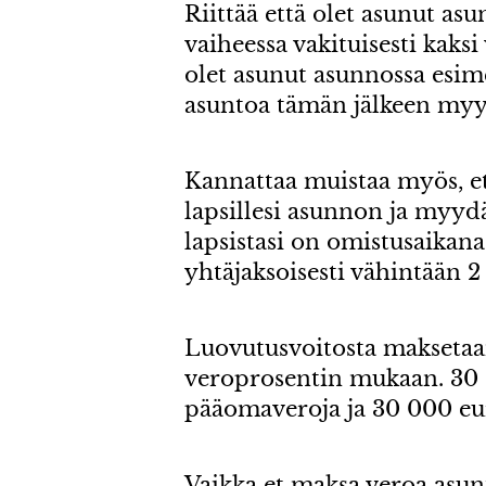
Riittää että olet asunut as
vaiheessa vakituisesti kaks
olet asunut asunnossa esim
asuntoa tämän jälkeen myy
Kannattaa muistaa myös, ett
lapsillesi asunnon ja myydä
lapsistasi on omistusaikana
yhtäjaksoisesti vähintään 2
Luovutusvoitosta makseta
veroprosentin mukaan. 30 
pääomaveroja ja 30 000 eur
Vaikka et maksa veroa asun