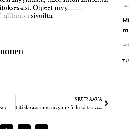
Lue
ituksessasi. Ohjeet myynnin
hallinnon
sivuilta.
Mi
m
Lue
inonen
T
SEURAAVA
at?
Pitääkö asunnon myynnistä ilmoittaa verottajalle?