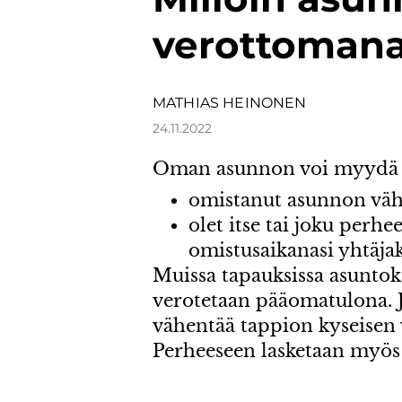
verottoman
MATHIAS HEINONEN
24.11.2022
Oman asunnon voi myydä ve
omistanut asunnon vähi
olet itse tai joku perhe
omistusaikanasi yhtäjak
Muissa tapauksissa asunto
verotetaan pääomatulona. J
vähentää tappion kyseisen 
Perheeseen lasketaan myös p