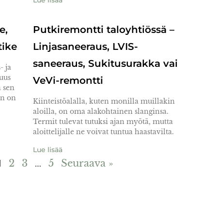
Lue lisää
e,
Putkiremontti taloyhtiössä –
tike
Linjasaneeraus, LVIS-
saneeraus, Sukitusurakka vai
- ja
uus
VeVi-remontti
a sen
an on
Kiinteistöalalla, kuten monilla muillakin
aloilla, on oma alakohtainen slanginsa.
Termit tulevat tutuksi ajan myötä, mutta
aloittelijalle ne voivat tuntua haastavilta.
Lue lisää
1
2
3
…
5
Seuraava »