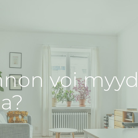
unnon voi myy
na?