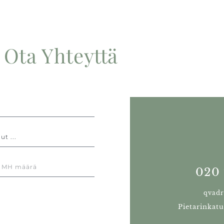
Ota Yhteyttä
020 
qvadr
Pietarinkat