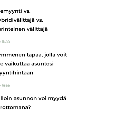
semyynti vs.
bridivälittäjä vs.
rinteinen välittäjä
 lisää
mmenen tapaa, jolla voit
se vaikuttaa asuntosi
yyntihintaan
 lisää
lloin asunnon voi myydä
erottomana?