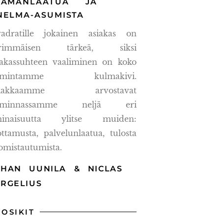
LÄMÄNLAATUA JA
NELMA-ASUMISTA
adratille jokainen asiakas on
ärimmäisen tärkeä, siksi
iakassuhteen vaaliminen on koko
oimintamme kulmakivi.
siakkaamme arvostavat
oiminnassamme neljä eri
inaisuutta ylitse muiden:
ottamusta, palvelunlaatua, tulosta
 omistautumista.
OHAN UUNILA & NICLAS
ERGELIUS
UOSIKIT