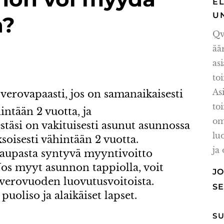
E
U
a?
Qv
ä
as
t
A
rovapaasti, jos on samanaikaisesti
t
ntään 2 vuotta, ja
om
estäsi on vakituisesti asunut asunnossa
lu
soisesti vähintään 2 vuotta.
ja
kaupasta syntyvä myyntivoitto
os myyt asunnon tappiolla, voit
J
verovuoden luovutusvoitoista.
S
uoliso ja alaikäiset lapset.
S