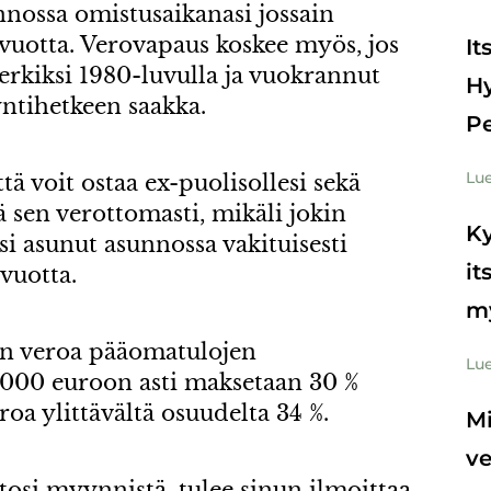
unnossa omistusaikanasi jossain
i vuotta. Verovapaus koskee myös, jos
It
erkiksi 1980-luvulla ja vuokrannut
Hy
ntihetkeen saakka.
Pe
Lue
ä voit ostaa ex-puolisollesi sekä
 sen verottomasti, mikäli jokin
Ky
si asunut asunnossa vakituisesti
it
 vuotta.
m
an veroa pääomatulojen
Lue
000 euroon asti maksetaan 30 %
oa ylittävältä osuudelta 34 %.
Mi
v
tosi myynnistä, tulee sinun ilmoittaa