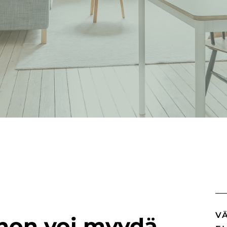
V
nnon voi myydä