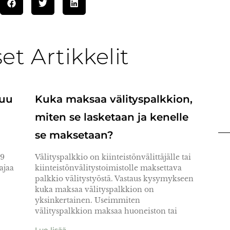
t Artikkelit
tuu
Kuka maksaa välityspalkkion,
miten se lasketaan ja kenelle
se maksetaan?
 9
Välityspalkkio on kiinteistönvälittäjälle tai
ajaa
kiinteistönvälitystoimistolle maksettava
palkkio välitystyöstä. Vastaus kysymykseen
kuka maksaa välityspalkkion on
yksinkertainen. Useimmiten
välityspalkkion maksaa huoneiston tai