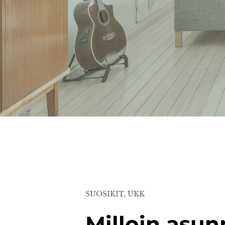
SUOSIKIT
,
UKK
Milloin asu