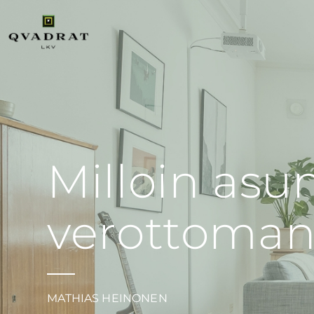
Milloin as
verottoma
MATHIAS HEINONEN