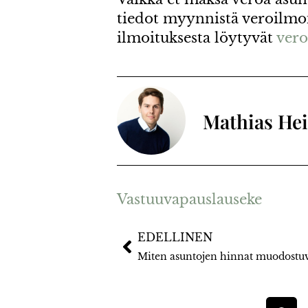
tiedot myynnistä veroilmo
ilmoituksesta löytyvät
vero
Mathias He
Vastuuvapauslauseke
EDELLINEN
Miten asuntojen hinnat muodostuv