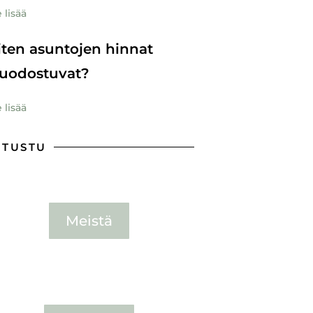
 lisää
ten asuntojen hinnat
uodostuvat?
 lisää
UTUSTU
Meistä