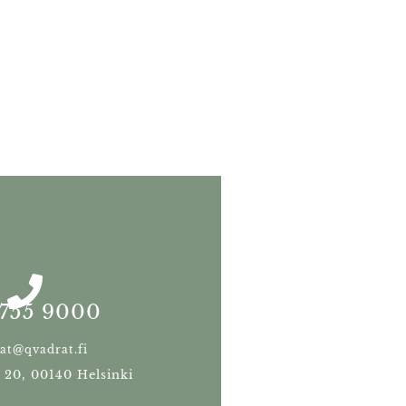
755 9000
at@qvadrat.fi
u 20, 00140 Helsinki