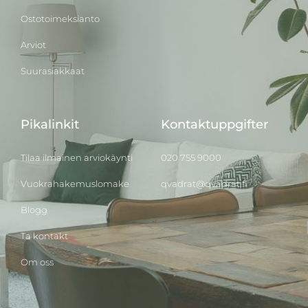
Ostotoimeksianto
Arviot
Suurasiakkaat
Pikalinkit
Kontaktuppgifter
Tilaa ilmainen arviokäynti
020 755 9000
Vuokrahakemuslomake
qvadrat@qvadrat.fi
Blogg
Ta kontakt
Om oss