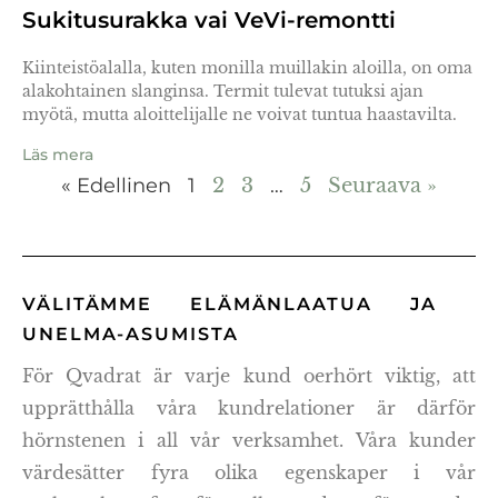
Sukitusurakka vai VeVi-remontti
Kiinteistöalalla, kuten monilla muillakin aloilla, on oma
alakohtainen slanginsa. Termit tulevat tutuksi ajan
myötä, mutta aloittelijalle ne voivat tuntua haastavilta.
Läs mera
« Edellinen
1
2
3
…
5
Seuraava »
VÄLITÄMME ELÄMÄNLAATUA JA
UNELMA-ASUMISTA
För Qvadrat är varje kund oerhört viktig, att
upprätthålla våra kundrelationer är därför
hörnstenen i all vår verksamhet. Våra kunder
värdesätter fyra olika egenskaper i vår