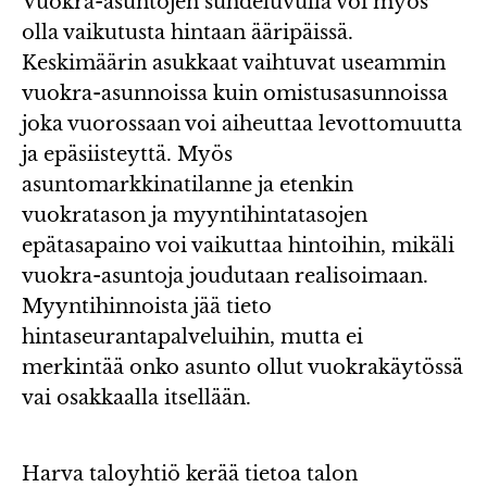
Vuokra-asuntojen suhdeluvulla voi myös
olla vaikutusta hintaan ääripäissä.
Keskimäärin asukkaat vaihtuvat useammin
vuokra-asunnoissa kuin omistusasunnoissa
joka vuorossaan voi aiheuttaa levottomuutta
ja epäsiisteyttä. Myös
asuntomarkkinatilanne ja etenkin
vuokratason ja myyntihintatasojen
epätasapaino voi vaikuttaa hintoihin, mikäli
vuokra-asuntoja joudutaan realisoimaan.
Myyntihinnoista jää tieto
hintaseurantapalveluihin, mutta ei
merkintää onko asunto ollut vuokrakäytössä
vai osakkaalla itsellään.
Harva taloyhtiö kerää tietoa talon