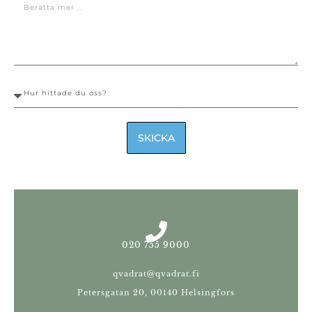
SKICKA
020 755 9000
qvadrat@qvadrat.fi
Petersgatan 20, 00140 Helsingfors