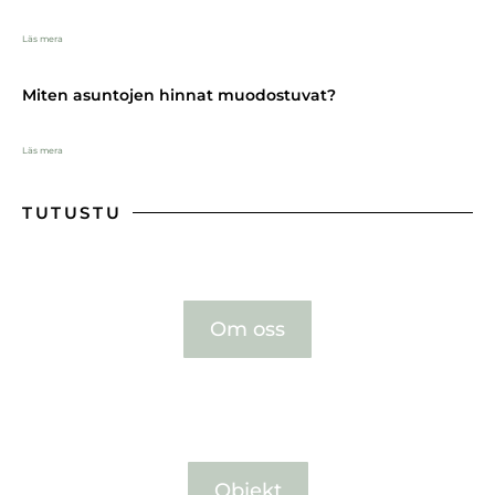
Läs mera
Miten asuntojen hinnat muodostuvat?
Läs mera
TUTUSTU
Om oss
Objekt