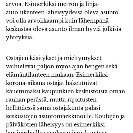
arvoa. Esimerkiksi metron ja linja-
autoliikenteen läheisyydessä oleva asunto
voi olla arvokkaampi kuin lähempänä
keskustaa oleva asunto ilman hyviä julkisia
yhteyksiä.
Ostajien käsitykset ja mieltymykset
vaihtelevat paljon myös ajan hengen sekä
elämäntilanteen mukaan. Esimerkiksi
korona-aikana ostajat hakeutuivat
kauemmaksi kaupunkien keskustoista oman
rauhan perässä, mutta rajoitusten
hellittäessä sama ostajakunta palasi
keskustojen asuntomarkkinoille. Koulujen ja
päiväkotien läheisyys on esimerkiksi
lapsiperheille arvokas piirre, kun taas