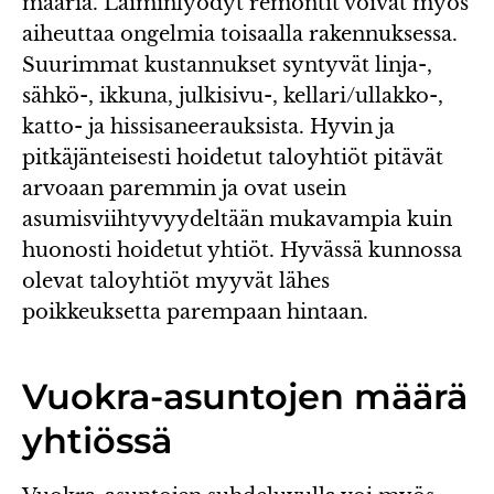
määriä. Laiminlyödyt remontit voivat myös
aiheuttaa ongelmia toisaalla rakennuksessa.
Suurimmat kustannukset syntyvät linja-,
sähkö-, ikkuna, julkisivu-, kellari/ullakko-,
katto- ja hissisaneerauksista. Hyvin ja
pitkäjänteisesti hoidetut taloyhtiöt pitävät
arvoaan paremmin ja ovat usein
asumisviihtyvyydeltään mukavampia kuin
huonosti hoidetut yhtiöt. Hyvässä kunnossa
olevat taloyhtiöt myyvät lähes
poikkeuksetta parempaan hintaan.
Vuokra-asuntojen määrä
yhtiössä