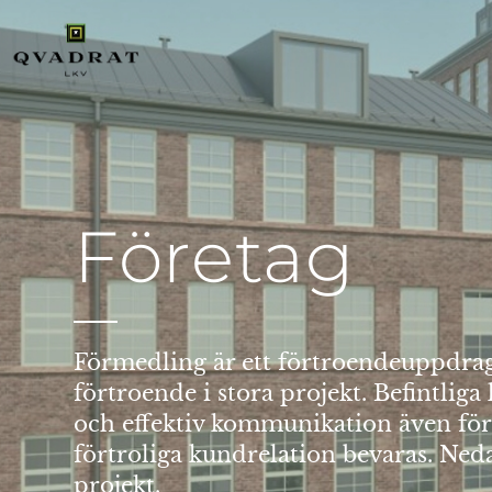
Företag
Förmedling är ett förtroendeuppdrag o
förtroende i stora projekt. Befintl
och effektiv kommunikation även för
förtroliga kundrelation bevaras. Ne
projekt.