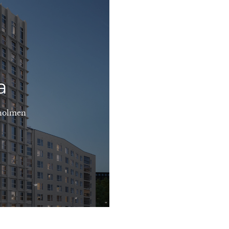
e.
ljning av lägenheter till
a
vara inflyttningsklara i
arifrån du kan cykla till
rets gemensamma innergård.
sholmen
as fönster erbjuder utsikt
7 bostäder på 15 våningar.