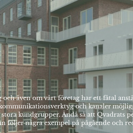
ch även om vårt företag har ett fåtal anstäl
iga kommunikationsverktyg och kanaler möjli
 stora kundgrupper. Ändå så att Qvadrats p
dan följer några exempel på pågående och re