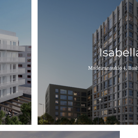
LÄS MERA
ägenheter.
bostadsinvesterar
 kommer
januari 2022. Qvadrat ansvarade för försä
Isabell
för
Kampen på tio minuter. Lägenheterna ska 
städerna
Isabella ligger på Busholmen, vid havet, v
märkta
över havet, över Helsingfors eller kvarte
Madeiranaukio 4, Bu
hjärtat av
Lägenheterna är rymliga och ljusa och der
ll ett
Ålandsbankens bostadsfonds Isabella har 6
Isabella