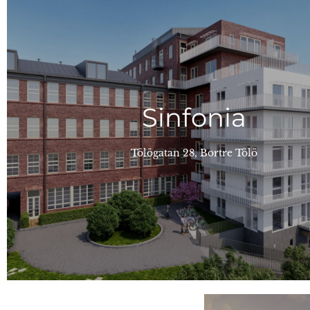
LÄS MERA
Qvadrat också att ansvara för hyresförmedlingen av dessa l
hyresförmedlingen av 32 st familjebostäder. I framtiden
Sinfonia
blev färdiga i november 2021 och Qvadrat ansvarde 
transportförbindelser, utomhusaktiviteter och tjänster. Bo
Tölö. Sinfonia har ett lugnt läge nära Tölöviken, nära ut
Tölögatan 28, Bortre Tölö
bostadshus, och skapade 64 st enastående hyreslägenheter i 
S-Banken Bostad - byggde om gamla Sibelius-Akademin ti
Sinfonia