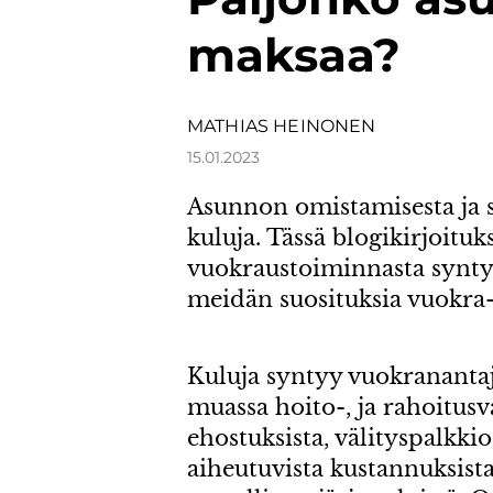
maksaa?
MATHIAS HEINONEN
15.01.2023
Asunnon omistamisesta ja s
kuluja. Tässä blogikirjoitu
vuokraustoiminnasta synty
meidän suosituksia vuokra-
Kuluja syntyy vuokrananta
muassa hoito-, ja rahoitusv
ehostuksista, välityspalkki
aiheutuvista kustannuksista