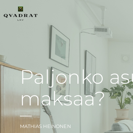
Paljonko a
maksaa?
MATHIAS HEINONEN