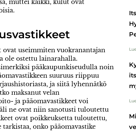
sa, muttei kaikki, kulut ovat
isia.
It
Hy
tusvastikkeet
Pe
et ovat useimmiten vuokranantajan
Lue
a ole ostettu lainarahalla.
Ky
esimerkiksi pääkaupunkiseudulla noin
it
ääomavastikkeen suuruus riippuu
jaushistoriasta, ja siitä lyhennätkö
m
letko maksanut velan
ito- ja pääomavastikkeet voi
Lue
li ne ovat niin sanotusti tuloutettu
Mi
kkeet ovat poikkeuksetta tuloutettu,
 tarkistaa, onko pääomavastike
v