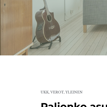
UKK
,
VEROT
,
YLEINEN
Paljonko as