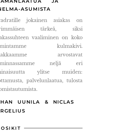
LÄMÄNLAATUA JA
NELMA-ASUMISTA
adratille jokainen asiakas on
ärimmäisen tärkeä, siksi
iakassuhteen vaaliminen on koko
oimintamme kulmakivi.
siakkaamme arvostavat
oiminnassamme neljä eri
inaisuutta ylitse muiden:
ottamusta, palvelunlaatua, tulosta
 omistautumista.
OHAN UUNILA & NICLAS
ERGELIUS
UOSIKIT