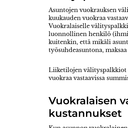
Asuntojen vuokrauksen väli
kuukauden vuokraa vastaav
Vuokralaiselle välityspalkki
luonnollinen henkilö (ihmi
kuitenkin, että mikäli asun
työsuhdeasuntona, maksaa v
Liiketilojen välityspalkkio
vuokraa vastaavissa summis
Vuokralaisen v
kustannukset