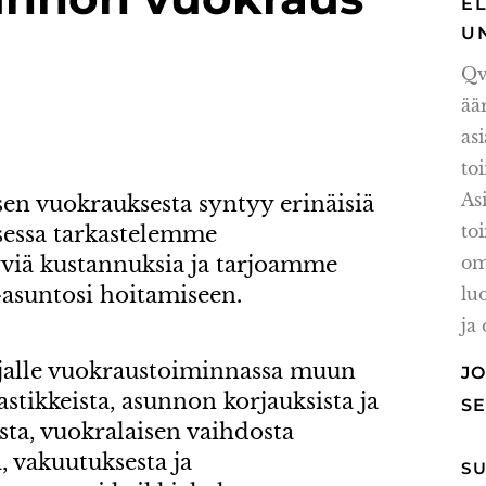
E
U
Qv
ä
as
t
A
en vuokrauksesta syntyy erinäisiä
t
ksessa tarkastelemme
viä kustannuksia ja tarjoamme
om
asuntosi hoitamiseen.
lu
ja
jalle vuokraustoiminnassa muun
J
astikkeista, asunnon korjauksista ja
S
osta, vuokralaisen vaihdosta
, vakuutuksesta ja
S