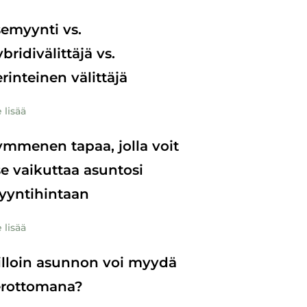
semyynti vs.
bridivälittäjä vs.
rinteinen välittäjä
 lisää
mmenen tapaa, jolla voit
se vaikuttaa asuntosi
yyntihintaan
 lisää
lloin asunnon voi myydä
erottomana?