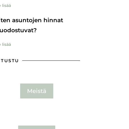
 lisää
ten asuntojen hinnat
uodostuvat?
 lisää
UTUSTU
Meistä