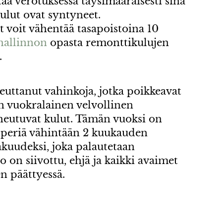
ää verotuksessa täysimääräisesti sinä
ulut ovat syntyneet.
voit vähentää tasapoistoina 10
hallinnon
opasta remonttikulujen
.
euttanut vahinkoja, jotka poikkeavat
n vuokralainen velvollinen
heutuvat kulut. Tämän vuoksi on
 periä vähintään 2 kuukauden
kuudeksi, joka palautetaan
o on siivottu, ehjä ja kaikki avaimet
n päättyessä.