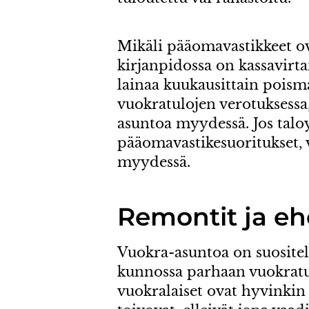
Mikäli pääomavastikkeet ov
kirjanpidossa on kassavir
lainaa kuukausittain poism
vuokratulojen verotuksessa
asuntoa myydessä. Jos talo
pääomavastikesuoritukset, v
myydessä.
Remontit ja eh
Vuokra-asuntoa on suositel
kunnossa parhaan vuokratu
vuokralaiset ovat hyvinkin