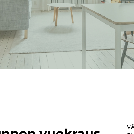
V
unnon vuokraus