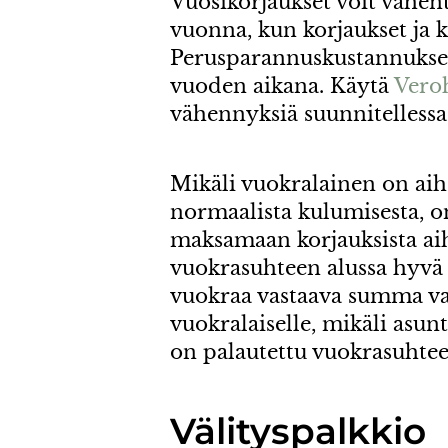
Vuosikorjaukset voit vähent
vuonna, kun korjaukset ja k
Perusparannuskustannukset 
vuoden aikana. Käytä
Vero
vähennyksiä suunnitellessa
Mikäli vuokralainen on aih
normaalista kulumisesta, o
maksamaan korjauksista ai
vuokrasuhteen alussa hyvä
vuokraa vastaava summa va
vuokralaiselle, mikäli asunt
on palautettu vuokrasuhtee
Välityspalkkio