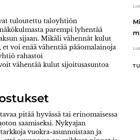
Lue
at tuloutettu taloyhtiön
Mi
tanäkökulmasta parempi lyhentää
m
aksun sijaan. Mikäli vähennät kulut
, et voi enää vähentää pääomalainoja
Lue
yhtiö rahastoi
oit vähentää kulut sijoitusasuntoa
T
ostukset
tavaa pitää hyvässä tai erinomaisessa
oton saamiseksi. Nykyajan
 tarkkoja vuokra-asunnoistaan ja