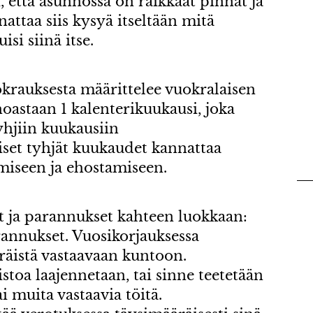
i, että asunnossa on raikkaat pinnat ja
attaa siis kysyä itseltään mitä
isi siinä itse.
krauksesta määrittelee vuokralaisen
noastaan 1 kalenterikuukausi, joka
tyhjiin kuukausiin
set tyhjät kuukaudet kannattaa
iseen ja ehostamiseen.
t ja parannukset kahteen luokkaan:
rannukset. Vuosikorjauksessa
räistä vastaavaan kuntoon.
toa laajennetaan, tai sinne teetetään
i muita vastaavia töitä.