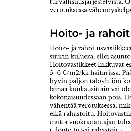
turvallisuusjärjestelyistä. O
verotuksessa vähennyskelpo
Hoito- ja rahoi
Hoito- ja rahoitusvastikke
suurin kuluerä, ellei asunto
Hoitovastikkeet liikkuvat 
5–6 €/m2/kk haitarissa. P
hyvin paljon taloyhtiön kor
lainaa kuukausittain vai o
kokonaisuudessaan pois. Ho
vähentää verotuksessa, mikä
eikä rahastoitu. Hoitovasti
mutta vuokranantajan tulee
tuloutettu vai rahastoitu.