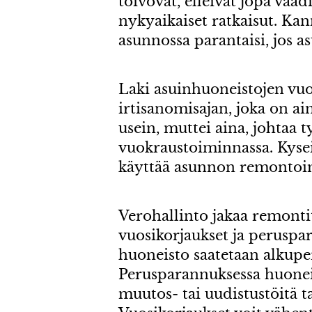
toivovat, elleivät jopa vaad
nykyaikaiset ratkaisut. Kann
asunnossa parantaisi, jos asu
Laki asuinhuoneistojen vuo
irtisanomisajan, joka on ai
usein, muttei aina, johtaa 
vuokraustoiminnassa. Kysei
käyttää asunnon remontoim
Verohallinto jakaa remonti
vuosikorjaukset ja peruspa
huoneisto saatetaan alkupe
Perusparannuksessa huoneis
muutos- tai uudistustöitä ta