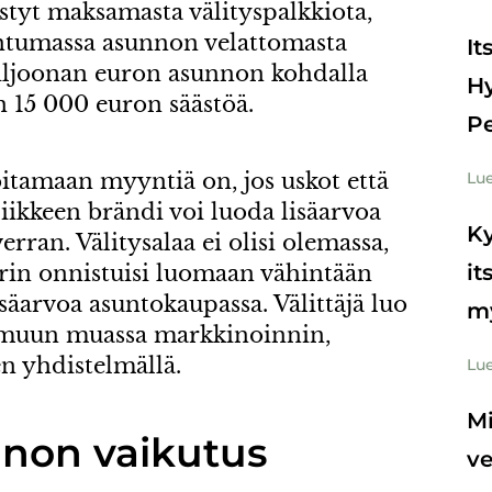
styt maksamasta välityspalkkiota,
untumassa asunnon velattomasta
It
iljoonan euron asunnon kohdalla
Hy
n 15 000 euron säästöä.
Pe
hoitamaan myyntiä on, jos uskot että
Lue
sliikkeen brändi voi luoda lisäarvoa
Ky
rran. Välitysalaa ei olisi olemassa,
it
äärin onnistuisi luomaan vähintään
isäarvoa asuntokaupassa. Välittäjä luo
m
 muun muassa markkinoinnin,
n yhdistelmällä.
Lue
Mi
non vaikutus
v