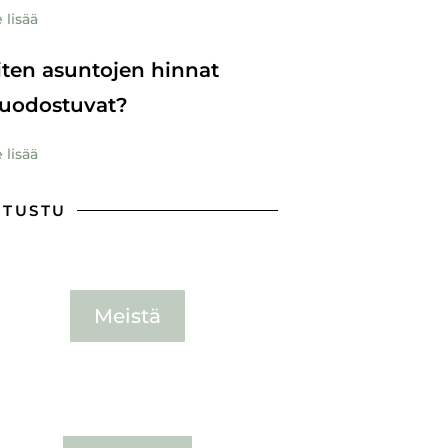
 lisää
ten asuntojen hinnat
uodostuvat?
 lisää
UTUSTU
Meistä