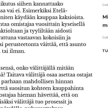
ikutus siihen kannattaako
Lue
sa vai ei. Esimerkiksi Etelä-
Mi
eniten käydään kauppaa kaksioista.
taa omistajaa vuosittain kyseisellä
m
nktioltaan ja tyyliltään aidosti
attuna vastaavan kokoisiin ja
Lue
isi perusteetonta väittää, että asunto
ä tai ilman.
T
tsensä, onko välittäjällä mitään
? Taitava välittäjä osaa asettaa ostajat
n parhaan mahdollisen hinnan
 että suositun kohteen kauppahinta
 ostajaa hieman hävettää, että on
äksi välittäjä tuo prosessit ja