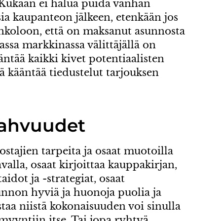
. Kukaan ei halua puida vanhan
ia kaupanteon jälkeen, etenkään jos
ankoloon, että on maksanut asunnosta
vassa markkinassa välittäjällä on
tää kaikki kivet potentiaalisten
kä kääntää tiedustelut tarjouksen
vahvuudet
tajien tarpeita ja osaat muotoilla
avalla, osaat kirjoittaa kauppakirjan,
idot ja -strategiat, osaat
non hyviä ja huonoja puolia ja
taa niistä kokonaisuuden voi sinulla
yyntiin itse. Tai jopa ryhtyä