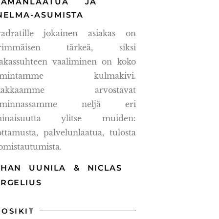
LÄMÄNLAATUA JA
NELMA-ASUMISTA
adratille jokainen asiakas on
ärimmäisen tärkeä, siksi
iakassuhteen vaaliminen on koko
oimintamme kulmakivi.
siakkaamme arvostavat
oiminnassamme neljä eri
inaisuutta ylitse muiden:
ottamusta, palvelunlaatua, tulosta
 omistautumista.
OHAN UUNILA & NICLAS
ERGELIUS
UOSIKIT