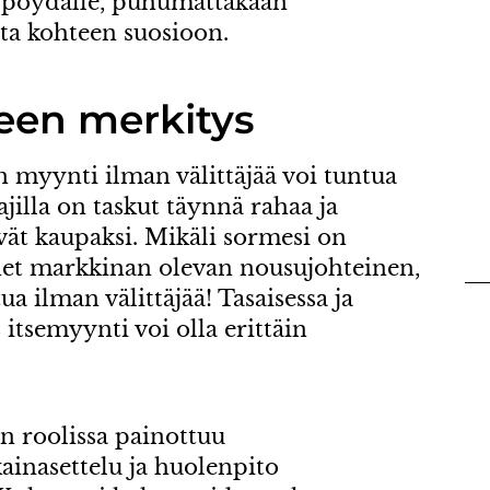
 pöydälle, puhumattakaan
ta kohteen suosioon.
een merkitys
myynti ilman välittäjää voi tuntua
ajilla on taskut täynnä rahaa ja
ät kaupaksi. Mikäli sormesi on
net markkinan olevan nousujohteinen,
 ilman välittäjää! Tasaisessa ja
 itsemyynti voi olla erittäin
n roolissa painottuu
ainasettelu ja huolenpito