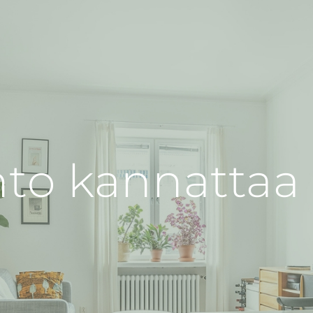
nto kannattaa
?