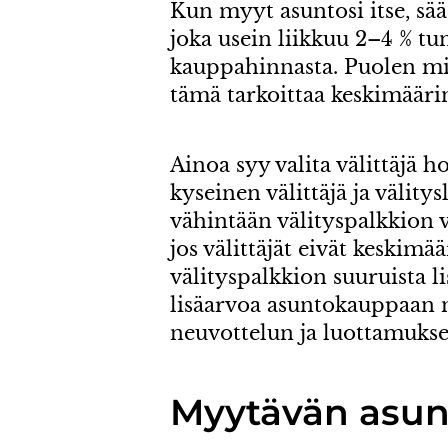
Kun myyt asuntosi itse, sää
joka usein liikkuu 2–4 % t
kauppahinnasta. Puolen m
tämä tarkoittaa keskimääri
Ainoa syy valita välittäjä 
kyseinen välittäjä ja välity
vähintään välityspalkkion ve
jos välittäjät eivät keskim
välityspalkkion suuruista l
lisäarvoa asuntokauppaan
neuvottelun ja luottamukse
Myytävän asun