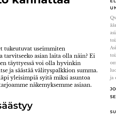
E
U
Qv
ä
as
t
A
t tukeutuvat useimmiten
t
a tarvitseeko asian laita olla näin? Ei
jen täyttyessä voi olla hyvinkin
om
tse ja säästää välityspalkkion summa.
lu
äpi yleisimpiä syitä miksi asuntoa
ja
ä tarjoamme näkemyksemme asiaan.
J
S
säästyy
S