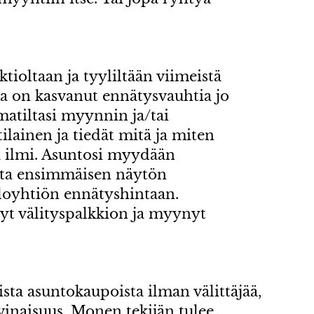
ioltaan ja tyyliltään viimeistä
a on kasvanut ennätysvauhtia jo
matiltasi myynnin ja/tai
ainen ja tiedät mitä ja miten
a ilmi. Asuntosi myydään
ta ensimmäisen näytön
aloyhtiön ennätyshintaan.
nyt välityspalkkion ja myynyt
sta asuntokaupoista ilman välittäjää,
vinaisuus. Monen tekijän tulee