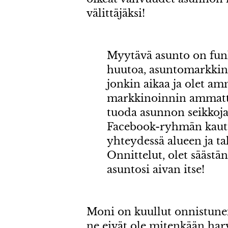
välittäjäksi!
Myytävä asunto on funkt
huutoa, asuntomarkkin
jonkin aikaa ja olet am
markkinoinnin ammattil
tuoda asunnon seikkoj
Facebook-ryhmän kaut
yhteydessä alueen ja t
Onnittelut, olet säästä
asuntosi aivan itse!
Moni on kuullut onnistunei
ne eivät ole mitenkään har