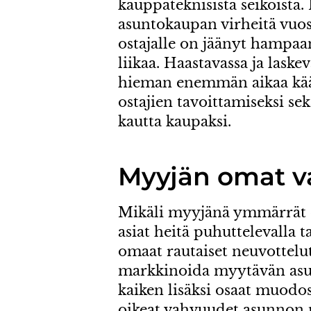
kauppateknisistä seikoista
asuntokaupan virheitä vuos
ostajalle on jäänyt hampa
liikaa. Haastavassa ja laske
hieman enemmän aikaa kään
ostajien tavoittamiseksi se
kautta kaupaksi.
Myyjän omat 
Mikäli myyjänä ymmärrät os
asiat heitä puhuttelevalla t
omaat rautaiset neuvotteluta
markkinoida myytävän asun
kaiken lisäksi osaat muodos
oikeat vahvuudet asunnon m