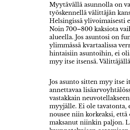
Myytävällä asunnolla on va
työskennellä välittäjän kans
Helsingissä ylivoimaisesti 
Noin 700–800 kaksiota vaih
alueella. Jos asuntosi on fu
ylimmässä kvartaalissa verr
hintaisiin asuntoihin, ei ol
myy itse itsensä. Välittäjäll
Jos asunto sitten myy itse i
annettavaa lisäarvoyhtälössä
vastakkain neuvotellaksee
myyjälle. Ei ole tavatonta,
nousee niin korkeaksi, että
maksanut niinkin paljon. Lis