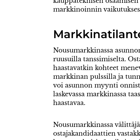
kauppateknisen osaamisen
markkinoinnin vaikutukses
Markkinatilant
Nousumarkkinassa asunnon 
ruusuilla tanssimiselta. Ost
haastavatkin kohteet menev
markkinan pulssilla ja tun
voi asunnon myynti onnistua
laskevassa markkinassa taas
haastavaa.
Nousumarkkinassa välittäjä
ostajakandidaattien vastakk