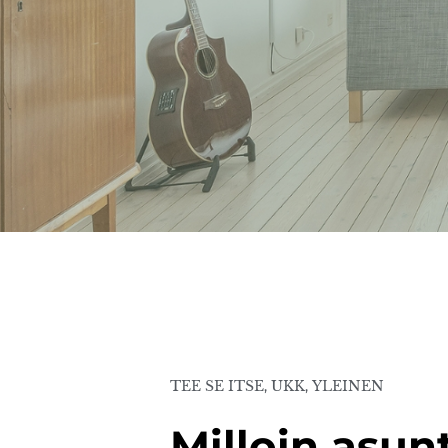
TEE SE ITSE
,
UKK
,
YLEINEN
Milloin asun