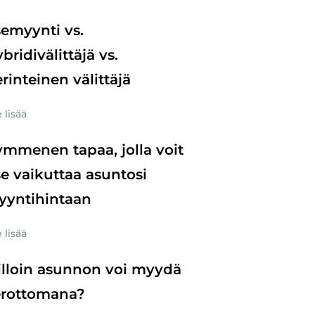
semyynti vs.
bridivälittäjä vs.
rinteinen välittäjä
 lisää
mmenen tapaa, jolla voit
se vaikuttaa asuntosi
yyntihintaan
 lisää
lloin asunnon voi myydä
erottomana?