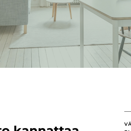
V
to kannattaa