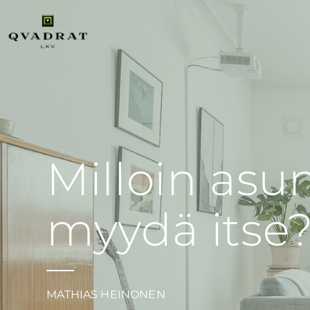
Milloin asu
myydä itse
MATHIAS HEINONEN