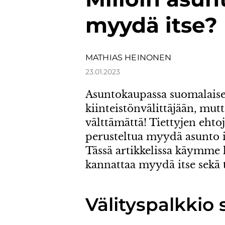
myydä itse?
MATHIAS HEINONEN
23.01.2023
Asuntokaupassa suomalaise
kiinteistönvälittäjään, mutt
välttämättä! Tiettyjen ehto
perusteltua myydä asunto i
Tässä artikkelissa käymme l
kannattaa myydä itse sek
Välityspalkkio 