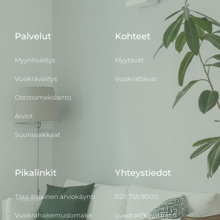
Palvelut
Kohteet
Myyntivälitys
Myytävät
Vuokravälitys
Vuokrattavat
Ostotoimeksianto
Arviot
Suurasiakkaat
Pikalinkit
Yhteystiedot
Tilaa ilmainen arviokäynti
020 755 9000
Vuokrahakemuslomake
qvadrat@qvadrat.fi