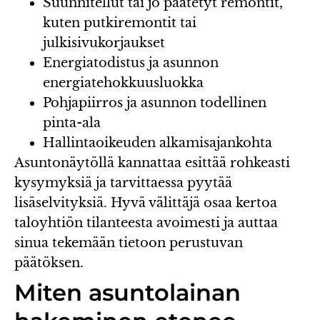
Suunnitellut tai jo päätetyt remontit,
kuten putkiremontit tai
julkisivukorjaukset
Energiatodistus ja asunnon
energiatehokkuusluokka
Pohjapiirros ja asunnon todellinen
pinta-ala
Hallintaoikeuden alkamisajankohta
Asuntonäytöllä kannattaa esittää rohkeasti
kysymyksiä ja tarvittaessa pyytää
lisäselvityksiä. Hyvä välittäjä osaa kertoa
taloyhtiön tilanteesta avoimesti ja auttaa
sinua tekemään tietoon perustuvan
päätöksen.
Miten asuntolainan