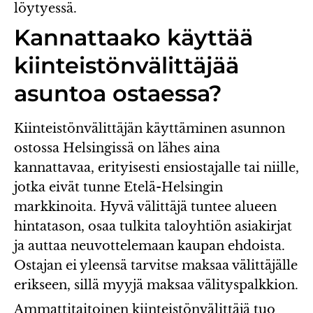
löytyessä.
Kannattaako käyttää
kiinteistönvälittäjää
asuntoa ostaessa?
Kiinteistönvälittäjän käyttäminen asunnon
ostossa Helsingissä on lähes aina
kannattavaa, erityisesti ensiostajalle tai niille,
jotka eivät tunne Etelä-Helsingin
markkinoita. Hyvä välittäjä tuntee alueen
hintatason, osaa tulkita taloyhtiön asiakirjat
ja auttaa neuvottelemaan kaupan ehdoista.
Ostajan ei yleensä tarvitse maksaa välittäjälle
erikseen, sillä myyjä maksaa välityspalkkion.
Ammattitaitoinen kiinteistönvälittäjä tuo