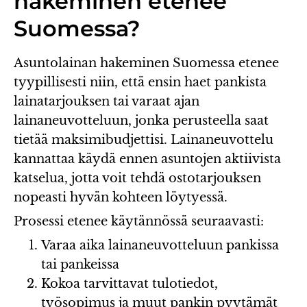
hakeminen etenee
Suomessa?
Asuntolainan hakeminen Suomessa etenee
tyypillisesti niin, että ensin haet pankista
lainatarjouksen tai varaat ajan
lainaneuvotteluun, jonka perusteella saat
tietää maksimibudjettisi. Lainaneuvottelu
kannattaa käydä ennen asuntojen aktiivista
katselua, jotta voit tehdä ostotarjouksen
nopeasti hyvän kohteen löytyessä.
Prosessi etenee käytännössä seuraavasti:
Varaa aika lainaneuvotteluun pankissa
tai pankeissa
Kokoa tarvittavat tulotiedot,
työsopimus ja muut pankin pyytämät