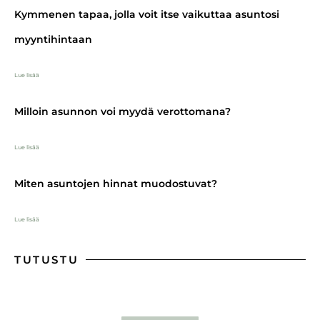
Kymmenen tapaa, jolla voit itse vaikuttaa asuntosi
myyntihintaan
Lue lisää
Milloin asunnon voi myydä verottomana?
Lue lisää
Miten asuntojen hinnat muodostuvat?
Lue lisää
TUTUSTU