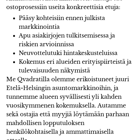
ostoprosessiin useita konkreettisia etuja:
Pääsy kohteisiin ennen julkista
markkinointia
Apu asiakirjojen tulkitsemisessa ja
riskien arvioinnissa
Neuvottelutuki hintakeskusteluissa
Kokemus eri alueiden erityispiirteistä ja
tulevaisuuden näkymistä
Me Qvadratilla olemme erikoistuneet juuri
Etelä-Helsingin asuntomarkkinoihin, ja
tunnemme alueen syvällisesti yli kahden
vuosikymmenen kokemuksella. Autamme
sekä ostajia että myyjiä löytämään parhaan
mahdollisen lopputuloksen
henkilökohtaisella ja ammattimaisella