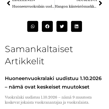
Huoneenvuokralain uudistus: irtisanomisaika, tupakointi ja vakuus – mikä muuttuu?
Hangon kiinteistömarkkina: millainen alue se on asua tai sijoittaa?
Samankaltaiset
Artikkelit
Huoneenvuokralaki uudistuu 1.10.2026
– nämä ovat keskeiset muutokset
Vuokralaki uudistuu 1.10.2026 – nämä 9 muutosta
koskevat jokaista vuokranantajaa ja vuokralaista.