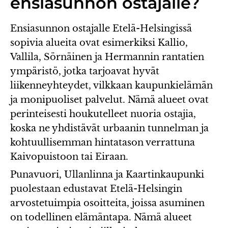
ensiasunnon ostajalle?
Ensiasunnon ostajalle Etelä-Helsingissä
sopivia alueita ovat esimerkiksi Kallio,
Vallila, Sörnäinen ja Hermannin rantatien
ympäristö, jotka tarjoavat hyvät
liikenneyhteydet, vilkkaan kaupunkielämän
ja monipuoliset palvelut. Nämä alueet ovat
perinteisesti houkutelleet nuoria ostajia,
koska ne yhdistävät urbaanin tunnelman ja
kohtuullisemman hintatason verrattuna
Kaivopuistoon tai Eiraan.
Punavuori, Ullanlinna ja Kaartinkaupunki
puolestaan edustavat Etelä-Helsingin
arvostetuimpia osoitteita, joissa asuminen
on todellinen elämäntapa. Nämä alueet