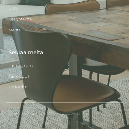
Blogi
Ota yhteyttä
Meistä
Seuraa meitä
instagram
facebook
linkedin
© OY QVADRAT M2 LKV AB (1475728-2)