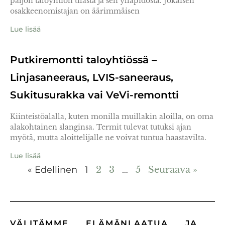
paljon taloyhtiön tilasta ja sen ylläpidosta. Jokaisen
osakkeenomistajan on äärimmäisen
Lue lisää
Putkiremontti taloyhtiössä –
Linjasaneeraus, LVIS-saneeraus,
Sukitusurakka vai VeVi-remontti
Kiinteistöalalla, kuten monilla muillakin aloilla, on oma
alakohtainen slanginsa. Termit tulevat tutuksi ajan
myötä, mutta aloittelijalle ne voivat tuntua haastavilta.
Lue lisää
« Edellinen
1
2
3
…
5
Seuraava »
VÄLITÄMME ELÄMÄNLAATUA JA